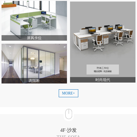
屏风卡位
时尚现代
高隔断
MORE+
4F·沙发