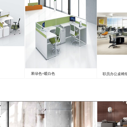
果绿色+暖白色
职员办公桌椅