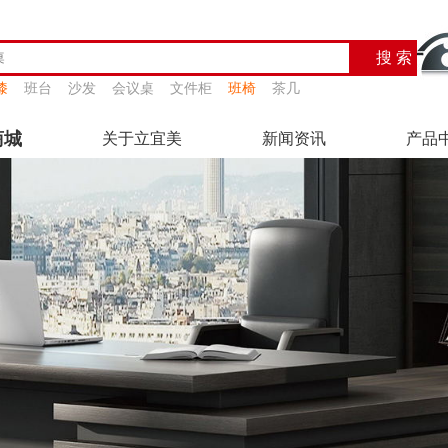
漆
班台
沙发
会议桌
文件柜
班椅
茶几
商城
关于立宜美
新闻资讯
产品