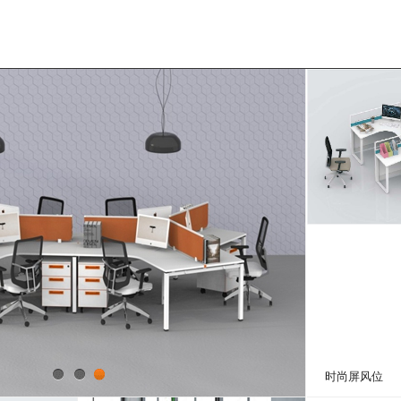
时尚屏风位
1
2
3