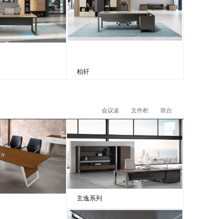
柏轩
会议桌
文件柜
班台
玄逸系列