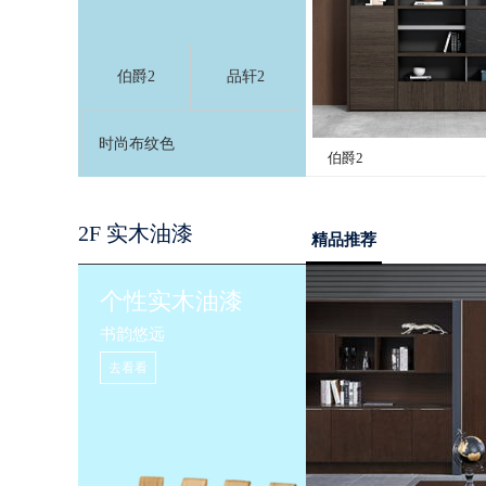
伯爵2
品轩2
时尚布纹色
伯爵2
2F 实木油漆
精品推荐
个性实木油漆
书韵悠远
去看看