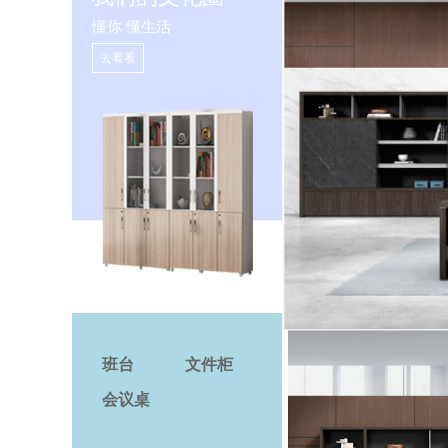
懂你 懂生活
去看看
班台
文件柜
会议桌