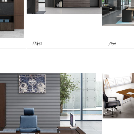
品轩2
卢米