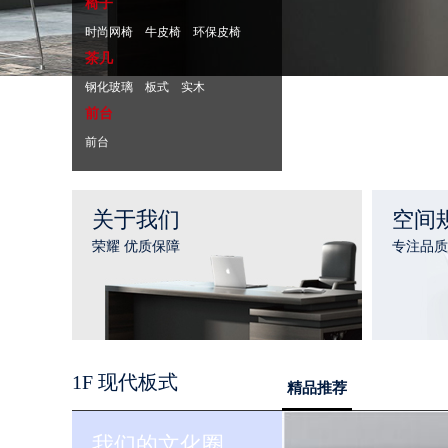
椅子
时尚网椅
牛皮椅
环保皮椅
茶几
钢化玻璃
板式
实木
前台
前台
关于我们
空间
荣耀 优质保障
专注品质
1F 现代板式
精品推荐
我们的文化圈