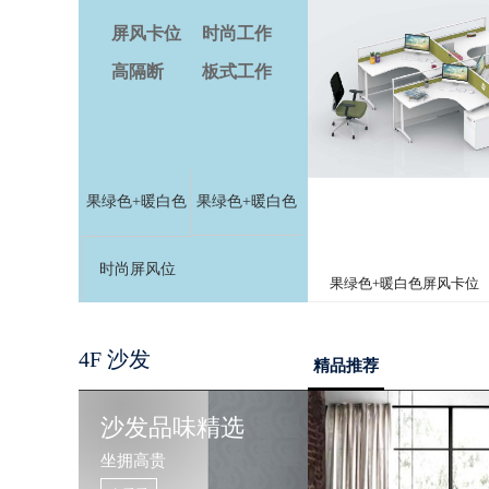
屏风卡位
时尚工作
位
高隔断
板式工作
位
果绿色+暖白色
果绿色+暖白色
屏风卡位
时尚屏风位
果绿色+暖白色屏风卡位
4F 沙发
精品推荐
沙发品味精选
坐拥高贵