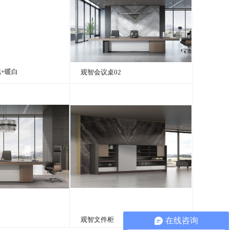
胡桃+暖白
观智会议桌02
观智文件柜
在线咨询