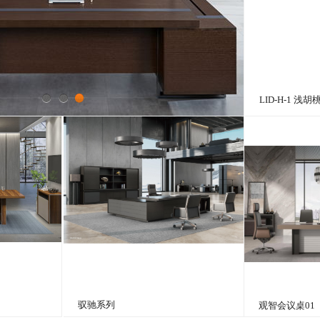
LID-H-1 浅
1
2
3
驭驰系列
观智会议桌01