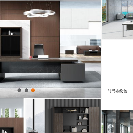
时尚布纹色
1
2
3