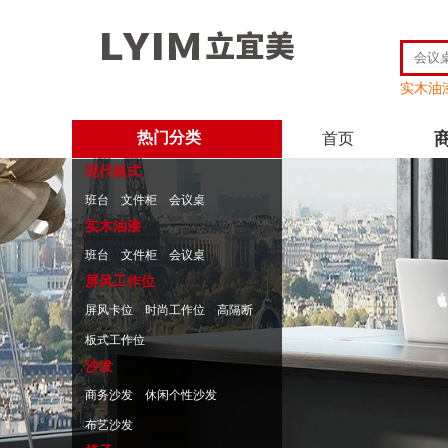
实木油
热门分类
首页
现代板式
班台
文件柜
会议桌
实木油漆
班台
文件柜
会议桌
屏风工作位
屏风卡位
时尚工作位
高隔断
板式工作位
沙发
商务沙发
休闲个性沙发
布艺沙发